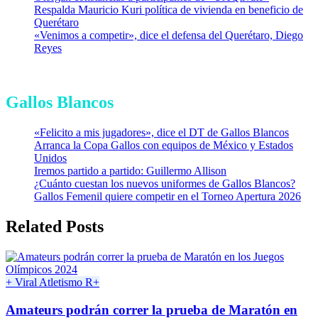
Respalda Mauricio Kuri política de vivienda en beneficio de
Querétaro
«Venimos a competir», dice el defensa del Querétaro, Diego
Reyes
Gallos Blancos
«Felicito a mis jugadores», dice el DT de Gallos Blancos
Arranca la Copa Gallos con equipos de México y Estados
Unidos
Iremos partido a partido: Guillermo Allison
¿Cuánto cuestan los nuevos uniformes de Gallos Blancos?
Gallos Femenil quiere competir en el Torneo Apertura 2026
Related Posts
+ Viral
Atletismo
R+
Amateurs podrán correr la prueba de Maratón en