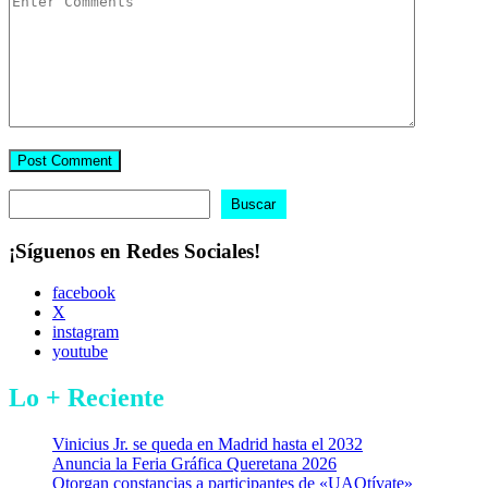
Buscar
Buscar
¡Síguenos en Redes Sociales!
facebook
X
instagram
youtube
Lo + Reciente
Vinicius Jr. se queda en Madrid hasta el 2032
Anuncia la Feria Gráfica Queretana 2026
Otorgan constancias a participantes de «UAQtívate»