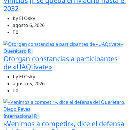
Vinicius Jr. se queda en Madrid hasta el
2032
by
El Osky
agosto 6, 2026
0
Querétaro
R+
Otorgan constancias a participantes
de «UAQtívate»
by
El Osky
agosto 5, 2026
0
Internacional
R+
«Venimos a competir», dice el defensa