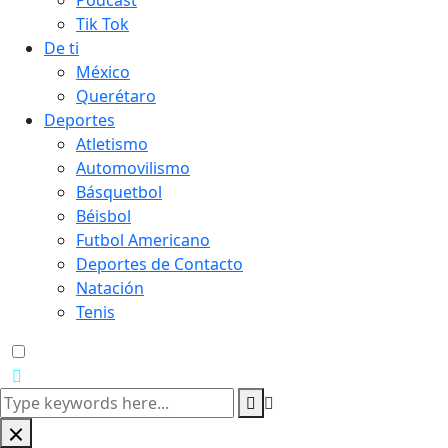
Podcast
Tik Tok
De ti
México
Querétaro
Deportes
Atletismo
Automovilismo
Básquetbol
Béisbol
Futbol Americano
Deportes de Contacto
Natación
Tenis