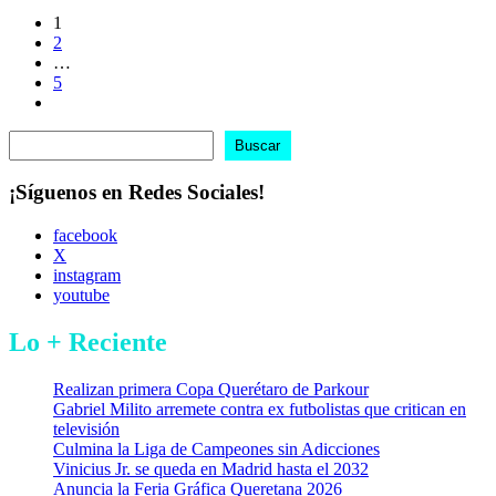
1
2
…
5
Buscar
Buscar
¡Síguenos en Redes Sociales!
facebook
X
instagram
youtube
Lo + Reciente
Realizan primera Copa Querétaro de Parkour
Gabriel Milito arremete contra ex futbolistas que critican en
televisión
Culmina la Liga de Campeones sin Adicciones
Vinicius Jr. se queda en Madrid hasta el 2032
Anuncia la Feria Gráfica Queretana 2026