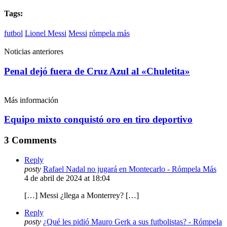
Tags:
futbol
Lionel Messi
Messi
rómpela más
Noticias anteriores
Penal dejó fuera de Cruz Azul al «Chuletita»
Más información
Equipo mixto conquistó oro en tiro deportivo
3 Comments
Reply
posty
Rafael Nadal no jugará en Montecarlo - Rómpela Más
4 de abril de 2024 at 18:04
[…] Messi ¿llega a Monterrey? […]
Reply
posty
¿Qué les pidió Mauro Gerk a sus futbolistas? - Rómpela