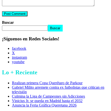
Buscar
Buscar
¡Síguenos en Redes Sociales!
facebook
X
instagram
youtube
Lo + Reciente
Realizan primera Copa Querétaro de Parkour
Gabriel Milito arremete contra ex futbolistas que critican en
televisión
Culmina la Liga de Campeones sin Adicciones
Vinicius Jr. se queda en Madrid hasta el 2032
Anuncia la Feria Gráfica Queretana 2026