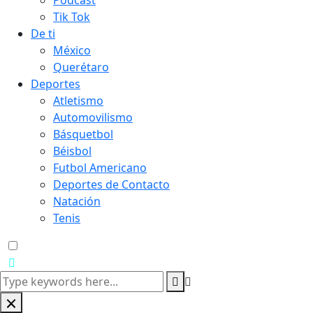
Podcast
Tik Tok
De ti
México
Querétaro
Deportes
Atletismo
Automovilismo
Básquetbol
Béisbol
Futbol Americano
Deportes de Contacto
Natación
Tenis