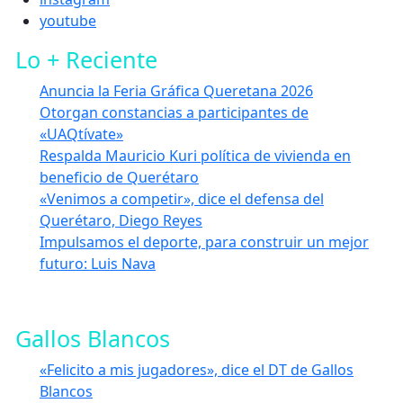
youtube
Lo + Reciente
Anuncia la Feria Gráfica Queretana 2026
Otorgan constancias a participantes de
«UAQtívate»
Respalda Mauricio Kuri política de vivienda en
beneficio de Querétaro
«Venimos a competir», dice el defensa del
Querétaro, Diego Reyes
Impulsamos el deporte, para construir un mejor
futuro: Luis Nava
Gallos Blancos
«Felicito a mis jugadores», dice el DT de Gallos
Blancos