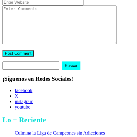
Buscar
Buscar
¡Síguenos en Redes Sociales!
facebook
X
instagram
youtube
Lo + Reciente
Culmina la Liga de Campeones sin Adicciones