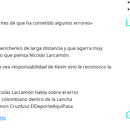
L
ntes de que ha cometido algunos errores»
menchenko de larga distancia y que agarra muy
 lo que piensa Nicolás Larcamón.
sea responsabilidad de Kevin sino le reconozco la
lás Larcamón habla sobre el error
ro colombiano dentro de la cancha
amon CruzAzul ElDeporteAquiPasa
G
rts