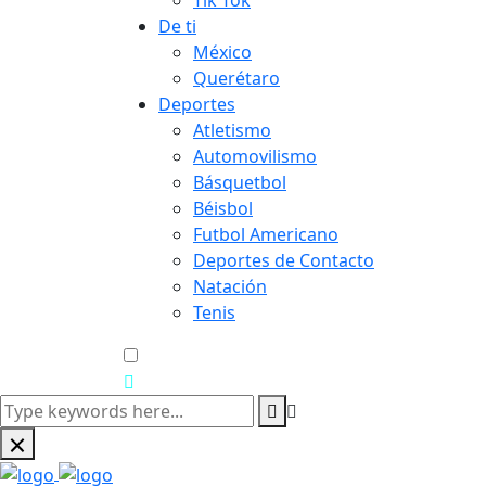
Tik Tok
De ti
México
Querétaro
Deportes
Atletismo
Automovilismo
Básquetbol
Béisbol
Futbol Americano
Deportes de Contacto
Natación
Tenis