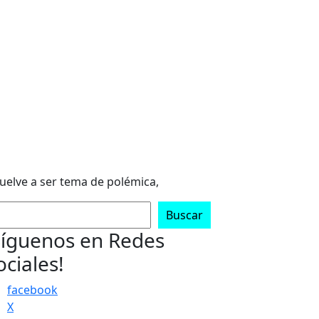
vuelve a ser tema de polémica,
scar
Buscar
Síguenos en Redes
ociales!
facebook
X