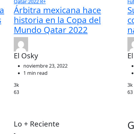
Qatar 2022
R+
Fu
la
Árbitra mexicana hace
S
s
historia en la Copa del
c
Mundo Qatar 2022
n
El Osky
E
noviembre 23, 2022
1 min read
3k
3k
63
63
Lo + Reciente
G