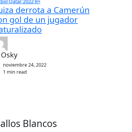
tbol
Qatar 2022
R+
uiza derrota a Camerún
on gol de un jugador
aturalizado
l Osky
noviembre 24, 2022
1 min read
allos Blancos