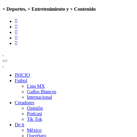
+ Deportes, + Entretenimiento y + Contenido
INICIO
Futbol
Liga MX
Gallos Blancos
Internacional
Creadores
Opinión
Podcast
Tik Tok
De ti
México
Querétaro