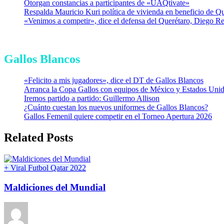
Otorgan constancias a participantes de «UAQtívate»
Respalda Mauricio Kuri política de vivienda en beneficio de Q
«Venimos a competir», dice el defensa del Querétaro, Diego R
Gallos Blancos
«Felicito a mis jugadores», dice el DT de Gallos Blancos
Arranca la Copa Gallos con equipos de México y Estados Uni
Iremos partido a partido: Guillermo Allison
¿Cuánto cuestan los nuevos uniformes de Gallos Blancos?
Gallos Femenil quiere competir en el Torneo Apertura 2026
Related Posts
+ Viral
Futbol
Qatar 2022
Maldiciones del Mundial