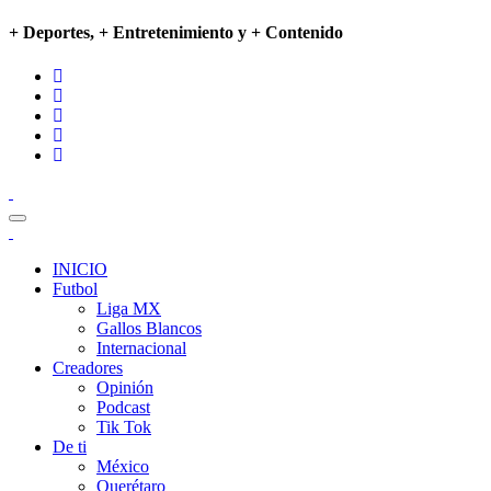
+ Deportes, + Entretenimiento y + Contenido
INICIO
Futbol
Liga MX
Gallos Blancos
Internacional
Creadores
Opinión
Podcast
Tik Tok
De ti
México
Querétaro