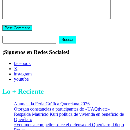
Buscar
Buscar
¡Síguenos en Redes Sociales!
facebook
X
instagram
youtube
Lo + Reciente
Anuncia la Feria Gráfica Queretana 2026
Otorgan constancias a participantes de «UAQtívate»
Respalda Mauricio Kuri política de vivienda en beneficio de
Querétaro
«Venimos a competir», dice el defensa del Querétaro, Diego
Reyes