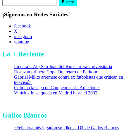
Buscar
Buscar
¡Síguenos en Redes Sociales!
facebook
X
instagram
youtube
Lo + Reciente
Prepara UAQ San Juan del Río Carrera Universitaria
Realizan primera Copa Querétaro de Parkour
Gabriel Milito arremete contra ex futbolistas que critican en
televisión
Culmina la Liga de Campeones sin Adicciones
Vinicius Jr. se queda en Madrid hasta el 2032
Gallos Blancos
«Felicito a mis jugadores», dice el DT de Gallos Blancos