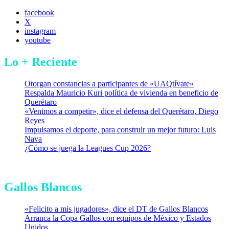
facebook
X
instagram
youtube
Lo + Reciente
Otorgan constancias a participantes de «UAQtívate»
Respalda Mauricio Kuri política de vivienda en beneficio de
Querétaro
«Venimos a competir», dice el defensa del Querétaro, Diego
Reyes
Impulsamos el deporte, para construir un mejor futuro: Luis
Nava
¿Cómo se juega la Leagues Cup 2026?
Gallos Blancos
«Felicito a mis jugadores», dice el DT de Gallos Blancos
Arranca la Copa Gallos con equipos de México y Estados
Unidos