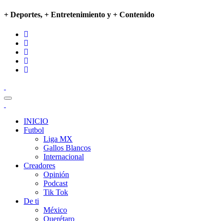
+ Deportes, + Entretenimiento y + Contenido
INICIO
Futbol
Liga MX
Gallos Blancos
Internacional
Creadores
Opinión
Podcast
Tik Tok
De ti
México
Querétaro