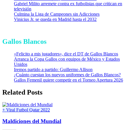
Gabriel Milito arremete contra ex futbolistas que critican en
televisión
Culmina la Liga de Campeones sin Adicciones
Vinicius Jr. se queda en Madrid hasta el 2032
Gallos Blancos
«Felicito a mis jugadores», dice el DT de Gallos Blancos
Arranca la Copa Gallos con equipos de México y Estados
Unidos
Iremos partido a partido: Guillermo Allison
¿Cuánto cuestan los nuevos uniformes de Gallos Blancos?
Gallos Femenil quiere competir en el Torneo Apertura 2026
Related Posts
+ Viral
Futbol
Qatar 2022
Maldiciones del Mundial