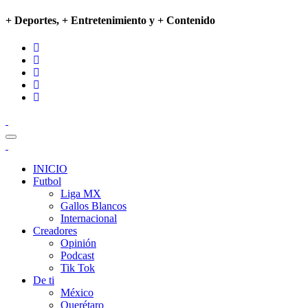
+ Deportes, + Entretenimiento y + Contenido
INICIO
Futbol
Liga MX
Gallos Blancos
Internacional
Creadores
Opinión
Podcast
Tik Tok
De ti
México
Querétaro