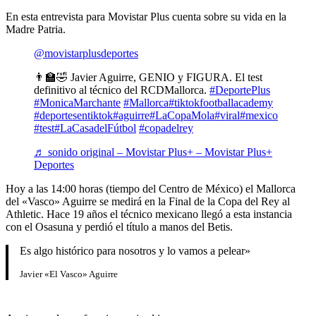
En esta entrevista para Movistar Plus cuenta sobre su vida en la
Madre Patria.
@movistarplusdeportes
👨‍🏫🤣 Javier Aguirre, GENIO y FIGURA. El test
definitivo al técnico del RCDMallorca.
#DeportePlus
#MonicaMarchante
#Mallorca
#tiktokfootballacademy
#deportesentiktok
#aguirre
#LaCopaMola
#viral
#mexico
#test
#LaCasadelFútbol
#copadelrey
♬ sonido original – Movistar Plus+ – Movistar Plus+
Deportes
Hoy a las 14:00 horas (tiempo del Centro de México) el Mallorca
del «Vasco» Aguirre se medirá en la Final de la Copa del Rey al
Athletic. Hace 19 años el técnico mexicano llegó a esta instancia
con el Osasuna y perdió el título a manos del Betis.
Es algo histórico para nosotros y lo vamos a pelear»
Javier «El Vasco» Aguirre