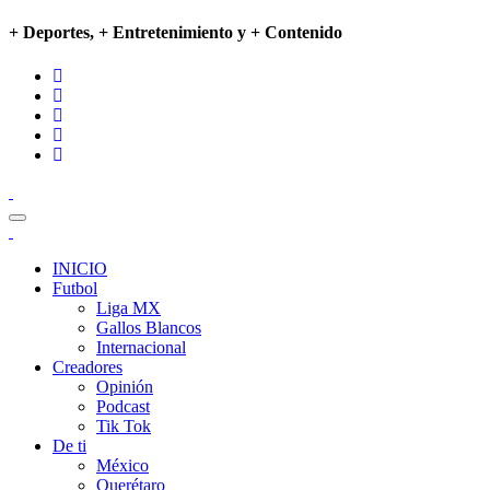
+ Deportes, + Entretenimiento y + Contenido
INICIO
Futbol
Liga MX
Gallos Blancos
Internacional
Creadores
Opinión
Podcast
Tik Tok
De ti
México
Querétaro