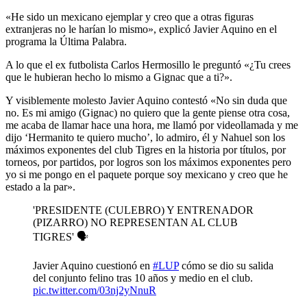
«He sido un mexicano ejemplar y creo que a otras figuras
extranjeras no le harían lo mismo», explicó Javier Aquino en el
programa la Última Palabra.
A lo que el ex futbolista Carlos Hermosillo le preguntó «¿Tu crees
que le hubieran hecho lo mismo a Gignac que a ti?».
Y visiblemente molesto Javier Aquino contestó «No sin duda que
no. Es mi amigo (Gignac) no quiero que la gente piense otra cosa,
me acaba de llamar hace una hora, me llamó por videollamada y me
dijo ‘Hermanito te quiero mucho’, lo admiro, él y Nahuel son los
máximos exponentes del club Tigres en la historia por títulos, por
torneos, por partidos, por logros son los máximos exponentes pero
yo si me pongo en el paquete porque soy mexicano y creo que he
estado a la par».
'PRESIDENTE (CULEBRO) Y ENTRENADOR
(PIZARRO) NO REPRESENTAN AL CLUB
TIGRES' 🗣️
Javier Aquino cuestionó en
#LUP
cómo se dio su salida
del conjunto felino tras 10 años y medio en el club.
pic.twitter.com/03nj2yNnuR