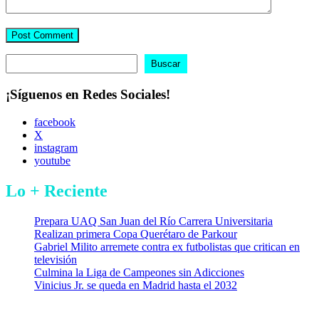
Buscar
Buscar
¡Síguenos en Redes Sociales!
facebook
X
instagram
youtube
Lo + Reciente
Prepara UAQ San Juan del Río Carrera Universitaria
Realizan primera Copa Querétaro de Parkour
Gabriel Milito arremete contra ex futbolistas que critican en
televisión
Culmina la Liga de Campeones sin Adicciones
Vinicius Jr. se queda en Madrid hasta el 2032