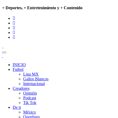
+ Deportes, + Entretenimiento y + Contenido
INICIO
Futbol
Liga MX
Gallos Blancos
Internacional
Creadores
Opinión
Podcast
Tik Tok
De ti
México
Querétaro