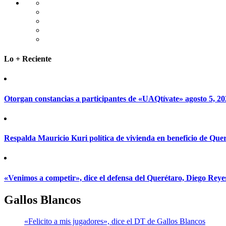
Lo + Reciente
Otorgan constancias a participantes de «UAQtívate»
agosto 5, 2
Respalda Mauricio Kuri política de vivienda en beneficio de Que
«Venimos a competir», dice el defensa del Querétaro, Diego Rey
Gallos Blancos
«Felicito a mis jugadores», dice el DT de Gallos Blancos