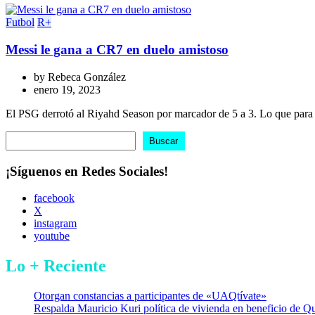
Futbol
R+
Messi le gana a CR7 en duelo amistoso
by
Rebeca González
enero 19, 2023
El PSG derrotó al Riyahd Season por marcador de 5 a 3. Lo que para a
Buscar
Buscar
¡Síguenos en Redes Sociales!
facebook
X
instagram
youtube
Lo + Reciente
Otorgan constancias a participantes de «UAQtívate»
Respalda Mauricio Kuri política de vivienda en beneficio de Q