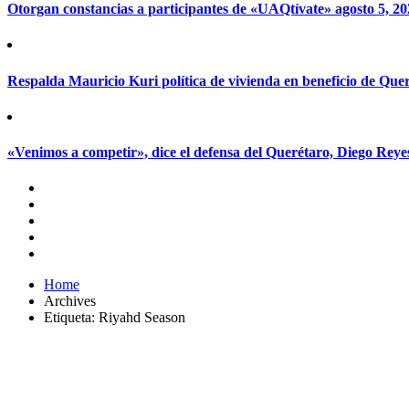
Otorgan constancias a participantes de «UAQtívate»
agosto 5, 2
Respalda Mauricio Kuri política de vivienda en beneficio de Que
«Venimos a competir», dice el defensa del Querétaro, Diego Rey
Home
Archives
Etiqueta:
Riyahd Season