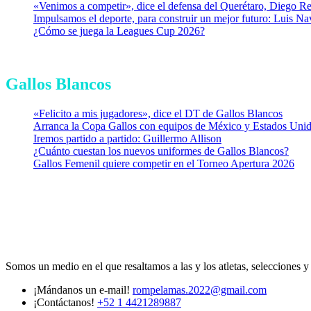
«Venimos a competir», dice el defensa del Querétaro, Diego R
Impulsamos el deporte, para construir un mejor futuro: Luis Na
¿Cómo se juega la Leagues Cup 2026?
Gallos Blancos
«Felicito a mis jugadores», dice el DT de Gallos Blancos
Arranca la Copa Gallos con equipos de México y Estados Uni
Iremos partido a partido: Guillermo Allison
¿Cuánto cuestan los nuevos uniformes de Gallos Blancos?
Gallos Femenil quiere competir en el Torneo Apertura 2026
Somos un medio en el que resaltamos a las y los atletas, selecciones 
¡Mándanos un e-mail!
rompelamas.2022@gmail.com
¡Contáctanos!
+52 1 4421289887