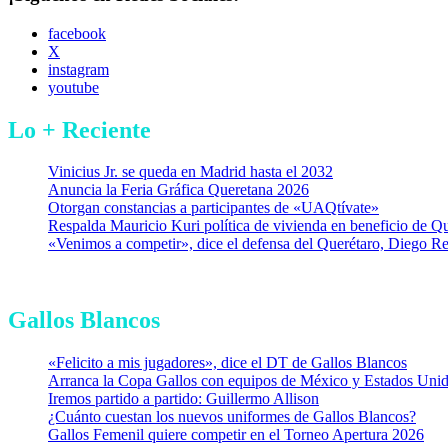
facebook
X
instagram
youtube
Lo + Reciente
Vinicius Jr. se queda en Madrid hasta el 2032
Anuncia la Feria Gráfica Queretana 2026
Otorgan constancias a participantes de «UAQtívate»
Respalda Mauricio Kuri política de vivienda en beneficio de Q
«Venimos a competir», dice el defensa del Querétaro, Diego R
Gallos Blancos
«Felicito a mis jugadores», dice el DT de Gallos Blancos
Arranca la Copa Gallos con equipos de México y Estados Uni
Iremos partido a partido: Guillermo Allison
¿Cuánto cuestan los nuevos uniformes de Gallos Blancos?
Gallos Femenil quiere competir en el Torneo Apertura 2026