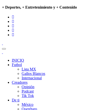
+ Deportes, + Entretenimiento y + Contenido
INICIO
Futbol
Liga MX
Gallos Blancos
Internacional
Creadores
Opinión
Podcast
Tik Tok
De ti
México
Querétaro