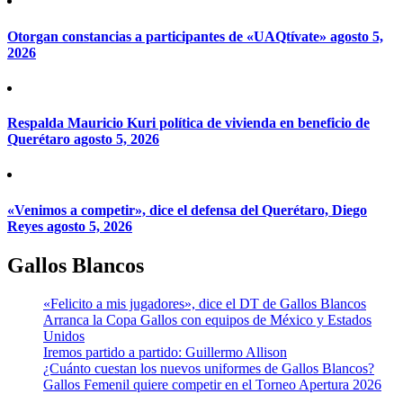
Otorgan constancias a participantes de «UAQtívate»
agosto 5,
2026
Respalda Mauricio Kuri política de vivienda en beneficio de
Querétaro
agosto 5, 2026
«Venimos a competir», dice el defensa del Querétaro, Diego
Reyes
agosto 5, 2026
Gallos Blancos
«Felicito a mis jugadores», dice el DT de Gallos Blancos
Arranca la Copa Gallos con equipos de México y Estados
Unidos
Iremos partido a partido: Guillermo Allison
¿Cuánto cuestan los nuevos uniformes de Gallos Blancos?
Gallos Femenil quiere competir en el Torneo Apertura 2026