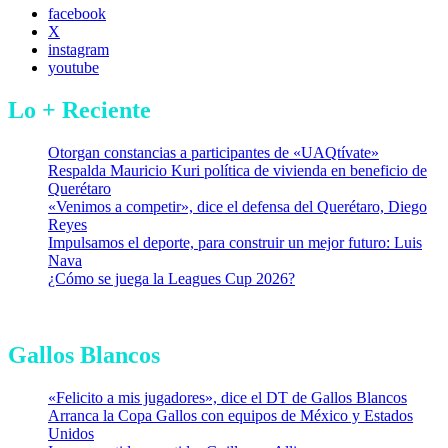
facebook
X
instagram
youtube
Lo + Reciente
Otorgan constancias a participantes de «UAQtívate»
Respalda Mauricio Kuri política de vivienda en beneficio de
Querétaro
«Venimos a competir», dice el defensa del Querétaro, Diego
Reyes
Impulsamos el deporte, para construir un mejor futuro: Luis
Nava
¿Cómo se juega la Leagues Cup 2026?
Gallos Blancos
«Felicito a mis jugadores», dice el DT de Gallos Blancos
Arranca la Copa Gallos con equipos de México y Estados
Unidos