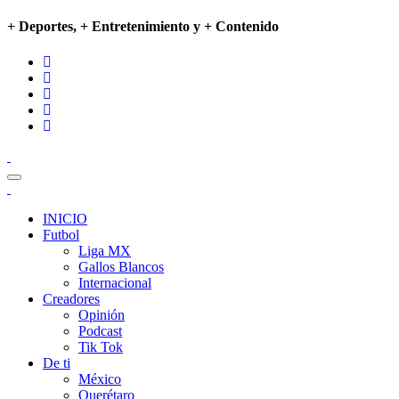
+ Deportes, + Entretenimiento y + Contenido
INICIO
Futbol
Liga MX
Gallos Blancos
Internacional
Creadores
Opinión
Podcast
Tik Tok
De ti
México
Querétaro