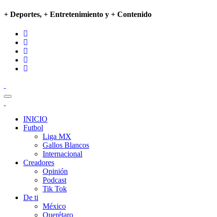
+ Deportes, + Entretenimiento y + Contenido
INICIO
Futbol
Liga MX
Gallos Blancos
Internacional
Creadores
Opinión
Podcast
Tik Tok
De ti
México
Querétaro