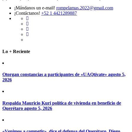
¡Mándanos un e-mail!
rompelamas.2022@gmail.com
¡Contáctanos!
+52 1 4421289887
Lo + Reciente
Otorgan constancias a participantes de «UAQtívate»
agosto 5,
2026
Respalda Mauricio Kuri política de vivienda en beneficio de
Querétaro
agosto 5, 2026
«Venimos a competir», dice el defensa del Querétaro, Diego