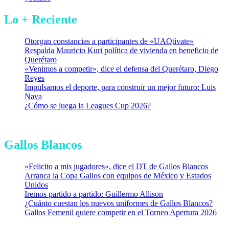
Lo + Reciente
Otorgan constancias a participantes de «UAQtívate»
Respalda Mauricio Kuri política de vivienda en beneficio de
Querétaro
«Venimos a competir», dice el defensa del Querétaro, Diego
Reyes
Impulsamos el deporte, para construir un mejor futuro: Luis
Nava
¿Cómo se juega la Leagues Cup 2026?
Gallos Blancos
«Felicito a mis jugadores», dice el DT de Gallos Blancos
Arranca la Copa Gallos con equipos de México y Estados
Unidos
Iremos partido a partido: Guillermo Allison
¿Cuánto cuestan los nuevos uniformes de Gallos Blancos?
Gallos Femenil quiere competir en el Torneo Apertura 2026