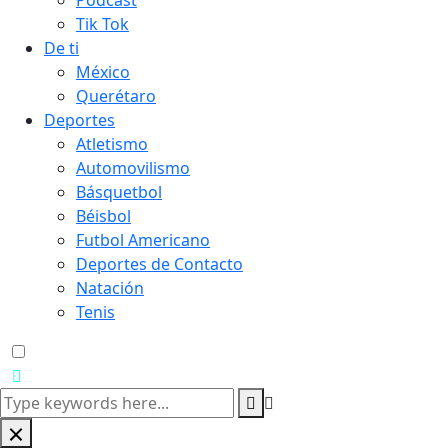
Podcast
Tik Tok
De ti
México
Querétaro
Deportes
Atletismo
Automovilismo
Básquetbol
Béisbol
Futbol Americano
Deportes de Contacto
Natación
Tenis