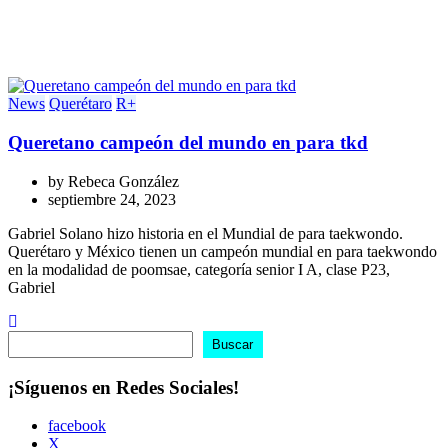
News
Querétaro
R+
Queretano campeón del mundo en para tkd
by
Rebeca González
septiembre 24, 2023
Gabriel Solano hizo historia en el Mundial de para taekwondo.
Querétaro y México tienen un campeón mundial en para taekwondo
en la modalidad de poomsae, categoría senior I A, clase P23,
Gabriel
Buscar
Buscar
¡Síguenos en Redes Sociales!
facebook
X