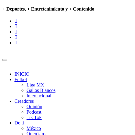
+ Deportes, + Entretenimiento y + Contenido
INICIO
Futbol
Liga MX
Gallos Blancos
Internacional
Creadores
Opinión
Podcast
Tik Tok
De ti
México
Querétaro