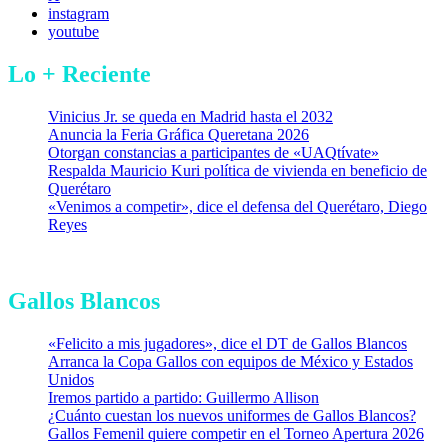
instagram
youtube
Lo + Reciente
Vinicius Jr. se queda en Madrid hasta el 2032
Anuncia la Feria Gráfica Queretana 2026
Otorgan constancias a participantes de «UAQtívate»
Respalda Mauricio Kuri política de vivienda en beneficio de
Querétaro
«Venimos a competir», dice el defensa del Querétaro, Diego
Reyes
Gallos Blancos
«Felicito a mis jugadores», dice el DT de Gallos Blancos
Arranca la Copa Gallos con equipos de México y Estados
Unidos
Iremos partido a partido: Guillermo Allison
¿Cuánto cuestan los nuevos uniformes de Gallos Blancos?
Gallos Femenil quiere competir en el Torneo Apertura 2026