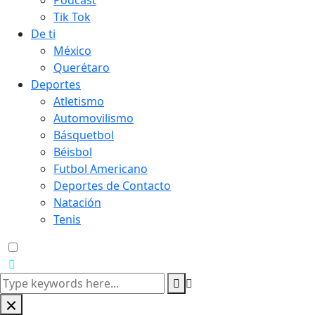
Podcast
Tik Tok
De ti
México
Querétaro
Deportes
Atletismo
Automovilismo
Básquetbol
Béisbol
Futbol Americano
Deportes de Contacto
Natación
Tenis